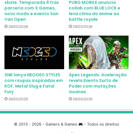
skate. Temporada 4 traz
PUBG MOBILE anuncia
parceria com X Games,
collab com BLUE LOCK e
novo modo e evento San
leva clima do anime ao
Van Open
battle royale
29/05/2026
29/05/2026
SNK lança NEOGEO STYLES
Apex Legends: Aceleração
com roupas inspiradas em
revela Evento Surto de
KOF, Metal Slug e Fatal
Poder com mutações
Fury
insanas
29/05/2026
29/05/2026
© 2013 - 2026 - Gamers & Games
- Todos os direitos