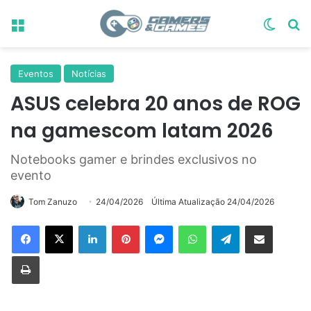
Menu
Switch
Pr
Eventos
Notícias
ASUS celebra 20 anos de ROG
na gamescom latam 2026
Notebooks gamer e brindes exclusivos no
evento
Tom Zanuzo
24/04/2026
Última Atualização 24/04/2026
Linkedin
Pinterest
Messenger
WhatsApp
Telegram
Compartilhar via e-mail
Imprimir