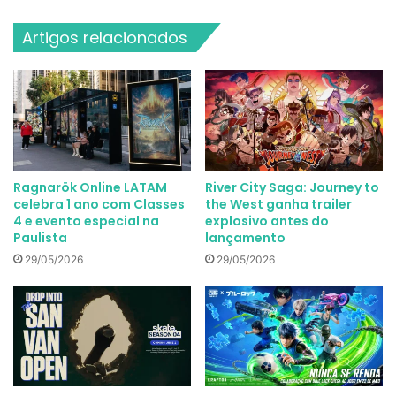
Artigos relacionados
Ragnarök Online LATAM
River City Saga: Journey to
celebra 1 ano com Classes
the West ganha trailer
4 e evento especial na
explosivo antes do
Paulista
lançamento
29/05/2026
29/05/2026