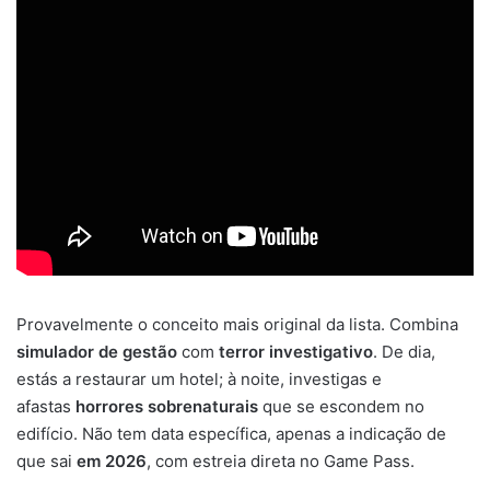
Provavelmente o conceito mais original da lista. Combina
simulador de gestão
com
terror investigativo
. De dia,
estás a restaurar um hotel; à noite, investigas e
afastas
horrores sobrenaturais
que se escondem no
edifício. Não tem data específica, apenas a indicação de
que sai
em 2026
, com estreia direta no Game Pass.