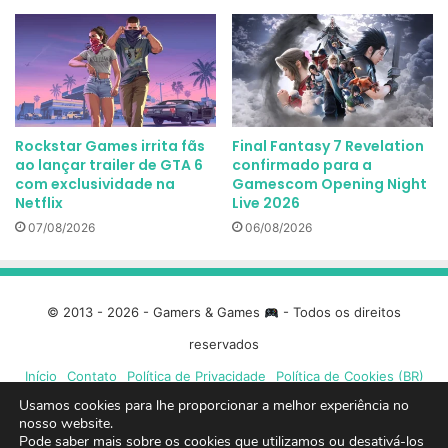
Rockstar Games irrita fãs
Final Fantasy 7 Revelation
ao lançar trailer de GTA 6
confirmado para a
com exclusividade na
Gamescom Opening Night
Netflix
Live 2026
07/08/2026
06/08/2026
© 2013 - 2026 - Gamers & Games
- Todos os direitos
reservados
Início
Contato
Política de Privacidade
Política de Cookies (BR)
Usamos cookies para lhe proporcionar a melhor experiência no
nosso website.
Facebook
X
Linkedin
YouTube
Instagram
Spotify
Mixcloud
Twit
Pode saber mais sobre os cookies que utilizamos ou desativá-los