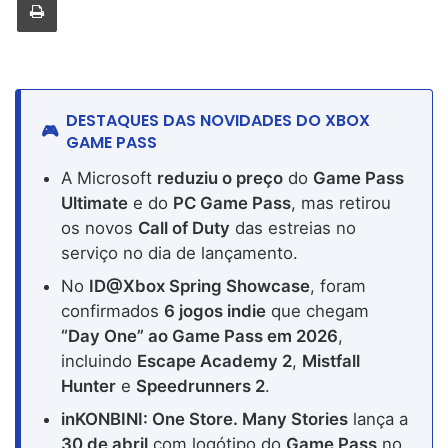
DESTAQUES DAS NOVIDADES DO XBOX
GAME PASS
A Microsoft
reduziu o preço
do
Game Pass
Ultimate
e do
PC Game Pass
, mas retirou
os novos
Call of Duty
das estreias no
serviço no dia de lançamento.
No
ID@Xbox Spring Showcase
, foram
confirmados
6 jogos indie
que chegam
“Day One” ao Game Pass em 2026
,
incluindo
Escape Academy 2
,
Mistfall
Hunter
e
Speedrunners 2
.
inKONBINI: One Store. Many Stories
lança a
30 de abril
com logótipo do
Game Pass
no