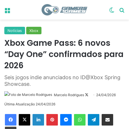
Menu
Switch
Pr
Notícias
Xbox
Xbox Game Pass: 6 novos
“Day One” confirmados para
2026
Seis jogos indie anunciados no ID@Xbox Spring
Showcase.
Follow
Marcelo Rodrigues
24/04/2026
on
Última Atualização 24/04/2026
X
Linkedin
Pinterest
Messenger
WhatsApp
Telegram
Compartilhar via e-mail
Imprimir