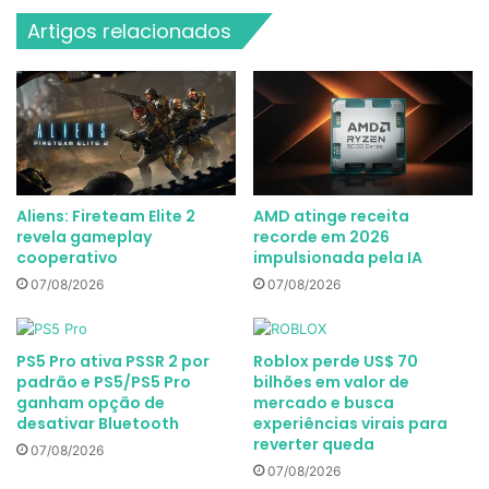
Artigos relacionados
Aliens: Fireteam Elite 2
AMD atinge receita
revela gameplay
recorde em 2026
cooperativo
impulsionada pela IA
07/08/2026
07/08/2026
PS5 Pro ativa PSSR 2 por
Roblox perde US$ 70
padrão e PS5/PS5 Pro
bilhões em valor de
ganham opção de
mercado e busca
desativar Bluetooth
experiências virais para
reverter queda
07/08/2026
07/08/2026