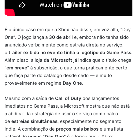
É o único caso em que a Xbox não disse, em voz alta, “Day
One”. O jogo lança a
30 de abril
e, embora não tenha sido
anunciado verbalmente como estreia direta no serviço,
o
trailer exibido no evento tinha o logótipo do Game Pass
.
Além disso, a
loja da Microsoft
já indica que o título chega
“
em breve
” à subscrição, o que torna praticamente certo
que faça parte do catálogo desde cedo — e muito
provavelmente em regime
Day One
.
Mesmo com a saída de
Call of Duty
dos lançamentos
imediatos no Game Pass, a Microsoft mostra que não está
a abdicar da estratégia de usar o serviço como palco
de
estreias simultâneas
, especialmente no segmento
indie. A combinação de
preços mais baixos
e uma lista
estável de
novos “Day One”
é a forma que a Xbox