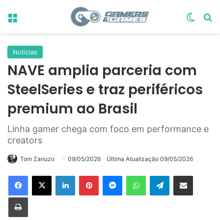
Menu
Switch
Pr
Notícias
NAVE amplia parceria com
SteelSeries e traz periféricos
premium ao Brasil
Linha gamer chega com foco em performance e
creators
Tom Zanuzo
09/05/2026
Última Atualização 09/05/2026
Linkedin
Pinterest
Messenger
WhatsApp
Telegram
Compartilhar via e-mail
Imprimir