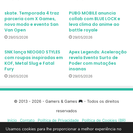
skate. Temporada 4 traz
PUBG MOBILE anuncia
parceria com X Games,
collab com BLUE LOCK e
novo modo e evento San
leva clima do anime ao
Van Open
battle royale
29/05/2026
29/05/2026
SNK lança NEOGEO STYLES
Apex Legends: Aceleração
com roupas inspiradas em
revela Evento Surto de
KOF, Metal Slug e Fatal
Poder com mutações
Fury
insanas
29/05/2026
29/05/2026
© 2013 - 2026 - Gamers & Games
- Todos os direitos
reservados
Início
Contato
Política de Privacidade
Política de Cookies (BR)
Usamos cookies para lhe proporcionar a melhor experiência no