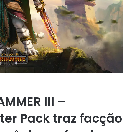
MMER III –
er Pack traz facção