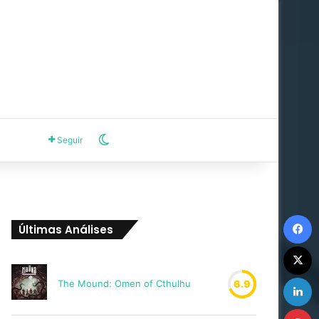
Switch skin
Seguir
F
Últimas Análises
X
L
The Mound: Omen of Cthulhu
6.9
P