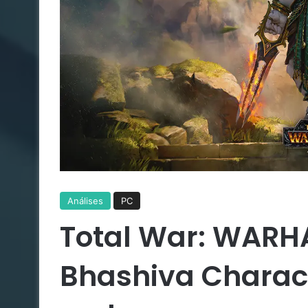
Análises
PC
Total War: WARHA
Bhashiva Charact