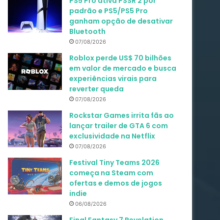
PS5 Pro ativa PSSR 2 por
padrão e PS5/PS5 Pro
ganham opção de desativar
Bluetooth
07/08/2026
Roblox perde US$ 70 bilhões
em valor de mercado e busca
experiências virais para
reverter queda
07/08/2026
Rockstar Games irrita fãs ao
lançar trailer de GTA 6 com
exclusividade na Netflix
07/08/2026
Festival Tiny Teams 2026
começa na Steam com
ofertas e demos de jogos
indie
06/08/2026