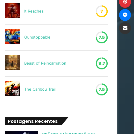
M
It Reaches
7
Compartilh
Gunstoppable
7.5
Beast of Reincarnation
9.7
The Caribou Trail
7.5
Postagens Recentes