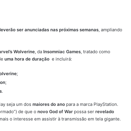
 deverão ser anunciadas nas próximas semanas
, ampliando
rvel’s Wolverine
, da
Insomniac Games
, tratado como
 de
uma hora de duração
e incluirá:
olverine
;
ion
;
s
.
Play seja um dos
maiores do ano
para a marca PlayStation.
formado”) de que o
novo God of War
possa ser
revelado
mais o interesse em assistir à transmissão em tela gigante.