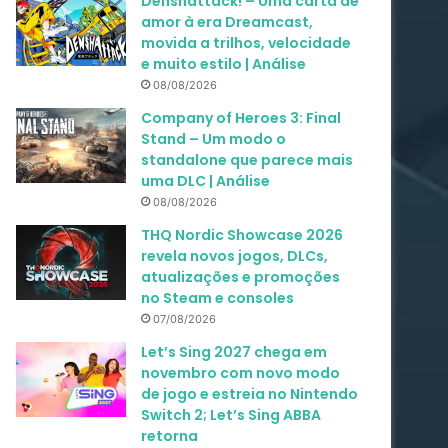
Denshattack! – Uma carta de
amor à era Dreamcast,
movida a trilhos, velocidade
e muito estilo | Análise
08/08/2026
Company of Heroes 3: Final
Stand – Um modo o
standalone que parece mais
uma DLC | Análise
08/08/2026
THQ Nordic Showcase 2026
revela novos jogos, DLCs,
atualizações e promoções
no Steam e consoles
07/08/2026
Let’s Sing 2027 chega em
novembro com novo modo
de jogo e estreia no Nintendo
Switch 2; Let’s Sing ABBA
retorna