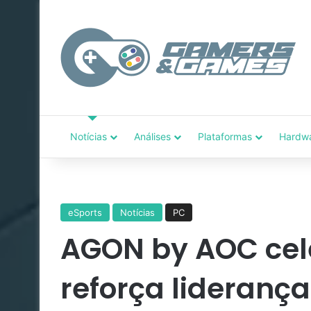
Notícias
Análises
Plataformas
Hardw
eSports
Notícias
PC
AGON by AOC cele
reforça lideranç