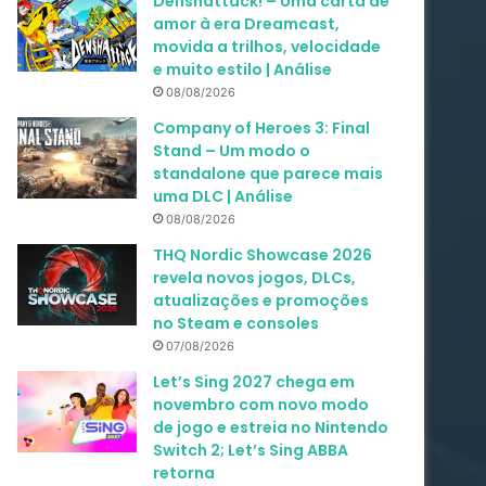
Denshattack! – Uma carta de
amor à era Dreamcast,
movida a trilhos, velocidade
e muito estilo | Análise
08/08/2026
Company of Heroes 3: Final
Stand – Um modo o
standalone que parece mais
uma DLC | Análise
08/08/2026
THQ Nordic Showcase 2026
revela novos jogos, DLCs,
atualizações e promoções
no Steam e consoles
07/08/2026
Let’s Sing 2027 chega em
novembro com novo modo
de jogo e estreia no Nintendo
Switch 2; Let’s Sing ABBA
retorna