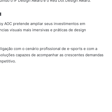
luindo o iF Design Award e o Red Dot Design Award.
a
N by AOC pretende ampliar seus investimentos em
ncias visuais mais imersivas e práticas de design
ligação com o cenário profissional de e-sports e com a
soluções capazes de acompanhar as crescentes demandas
petitivo.