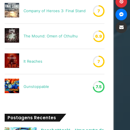
M
Company of Heroes 3: Final Stand
7
Compartilh
The Mound: Omen of Cthulhu
6.9
It Reaches
7
Gunstoppable
7.5
Postagens Recentes