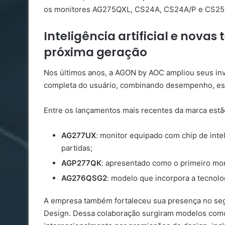
os monitores AG275QXL, CS24A, CS24A/P e CS25
Inteligência artificial e nova
próxima geração
Nos últimos anos, a AGON by AOC ampliou seus inv
completa do usuário, combinando desempenho, esta
Entre os lançamentos mais recentes da marca estã
AG277UX
: monitor equipado com chip de inteli
partidas;
AGP277QK
: apresentado como o primeiro mon
AG276QSG2
: modelo que incorpora a tecno
A empresa também fortaleceu sua presença no se
Design. Dessa colaboração surgiram modelos co