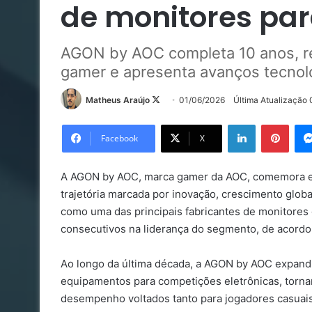
de monitores par
AGON by AOC completa 10 anos, re
gamer e apresenta avanços tecnoló
Follow
Matheus Araújo
01/06/2026
Última Atualização
on
Linkedin
Pinte
X
Facebook
X
A AGON by AOC, marca gamer da AOC, comemora e
trajetória marcada por inovação, crescimento glob
como uma das principais fabricantes de monitore
consecutivos na liderança do segmento, de acord
Ao longo da última década, a AGON by AOC expandi
equipamentos para competições eletrônicas, torna
desempenho voltados tanto para jogadores casuais 