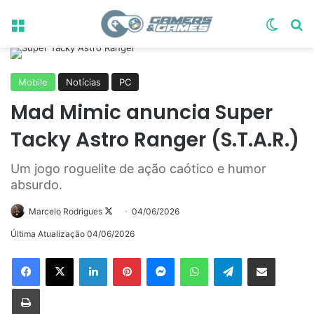
Menu
Switch
Pr
Mobile
Notícias
PC
Mad Mimic anuncia Super
Tacky Astro Ranger (S.T.A.R.)
Um jogo roguelite de ação caótico e humor
absurdo.
Follow
Marcelo Rodrigues
04/06/2026
on
Última Atualização 04/06/2026
X
Linkedin
Pinterest
Messenger
WhatsApp
Telegram
Compartilhar via e-mail
Imprimir