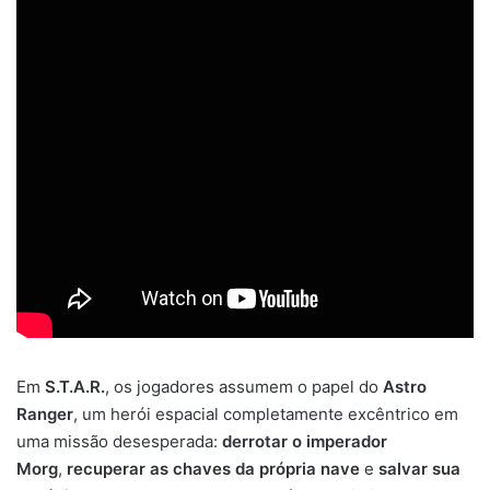
Em
S.T.A.R.
, os jogadores assumem o papel do
Astro
Ranger
, um herói espacial completamente excêntrico em
uma missão desesperada:
derrotar o imperador
Morg
,
recuperar as chaves da própria nave
e
salvar sua