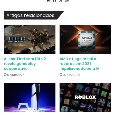
Artigos relacionados
Aliens: Fireteam Elite 2
AMD atinge receita
revela gameplay
recorde em 2026
cooperativo
impulsionada pela IA
07/08/2026
07/08/2026