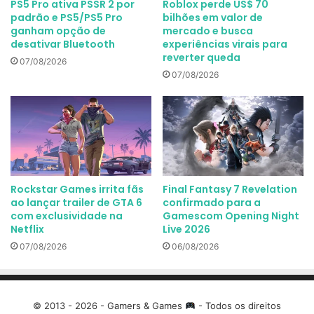
PS5 Pro ativa PSSR 2 por
Roblox perde US$ 70
padrão e PS5/PS5 Pro
bilhões em valor de
ganham opção de
mercado e busca
desativar Bluetooth
experiências virais para
reverter queda
07/08/2026
07/08/2026
Rockstar Games irrita fãs
Final Fantasy 7 Revelation
ao lançar trailer de GTA 6
confirmado para a
com exclusividade na
Gamescom Opening Night
Netflix
Live 2026
07/08/2026
06/08/2026
© 2013 - 2026 - Gamers & Games
- Todos os direitos