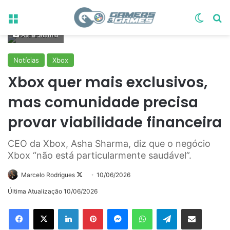
Menu
Switch
Pr
Asha Sharma
Notícias
Xbox
Xbox quer mais exclusivos,
mas comunidade precisa
provar viabilidade financeira
CEO da Xbox, Asha Sharma, diz que o negócio
Xbox “não está particularmente saudável”.
Follow
Marcelo Rodrigues
10/06/2026
on
Última Atualização 10/06/2026
X
Linkedin
Pinterest
Messenger
WhatsApp
Telegram
Compartilhar via e-mail