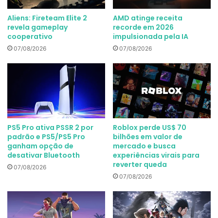
Aliens: Fireteam Elite 2
AMD atinge receita
revela gameplay
recorde em 2026
cooperativo
impulsionada pela IA
07/08/2026
07/08/2026
PS5 Pro ativa PSSR 2 por
Roblox perde US$ 70
padrão e PS5/PS5 Pro
bilhões em valor de
ganham opção de
mercado e busca
desativar Bluetooth
experiências virais para
reverter queda
07/08/2026
07/08/2026