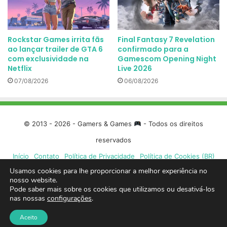
Rockstar Games irrita fãs
Final Fantasy 7 Revelation
ao lançar trailer de GTA 6
confirmado para a
com exclusividade na
Gamescom Opening Night
Netflix
Live 2026
07/08/2026
06/08/2026
© 2013 - 2026 - Gamers & Games
- Todos os direitos
reservados
Início
Contato
Política de Privacidade
Política de Cookies (BR)
Usamos cookies para lhe proporcionar a melhor experiência no
Facebook
X
Linkedin
YouTube
Instagram
Spotify
Mixcloud
Twit
nosso website.
Pode saber mais sobre os cookies que utilizamos ou desativá-los
nas nossas
configurações
.
TikTok
Google
Blue
Aceito