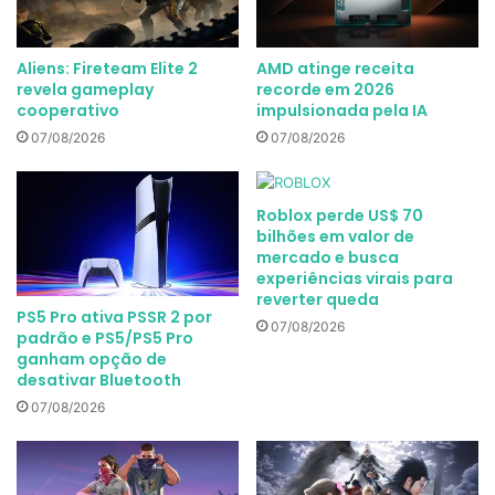
Aliens: Fireteam Elite 2
AMD atinge receita
revela gameplay
recorde em 2026
cooperativo
impulsionada pela IA
07/08/2026
07/08/2026
Roblox perde US$ 70
bilhões em valor de
mercado e busca
experiências virais para
reverter queda
PS5 Pro ativa PSSR 2 por
07/08/2026
padrão e PS5/PS5 Pro
ganham opção de
desativar Bluetooth
07/08/2026