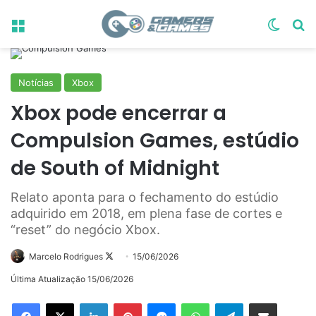
Menu
Switch
Pr
Notícias
Xbox
Xbox pode encerrar a
Compulsion Games, estúdio
de South of Midnight
Relato aponta para o fechamento do estúdio
adquirido em 2018, em plena fase de cortes e
“reset” do negócio Xbox.
Follow
Marcelo Rodrigues
15/06/2026
on
Última Atualização 15/06/2026
X
Linkedin
Pinterest
Messenger
WhatsApp
Telegram
Compartilhar via e-mail