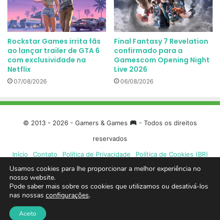
Rockstar Games irrita fãs
Final Fantasy 7 Revelation
ao lançar trailer de GTA 6
confirmado para a
com exclusividade na
Gamescom Opening Night
Netflix
Live 2026
07/08/2026
06/08/2026
© 2013 - 2026 - Gamers & Games
- Todos os direitos
reservados
Início
Contato
Política de Privacidade
Política de Cookies (BR)
Usamos cookies para lhe proporcionar a melhor experiência no
Facebook
X
Linkedin
YouTube
Instagram
Spotify
Mixcloud
Twit
nosso website.
Pode saber mais sobre os cookies que utilizamos ou desativá-los
nas nossas
configurações
.
TikTok
Google
Blue
Aceito