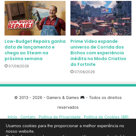
Low-Budget Repairs ganha
Prime Video expande
data de lançamento e
universo de Corrida dos
chega ao Steam na
Bichos com experiência
próxima semana
inédita no Modo Criativo
do Fortnite
07/08/2026
07/08/2026
© 2013 - 2026 - Gamers & Games
- Todos os direitos
reservados
Início
Contato
Política de Privacidade
Política de Cookies (BR)
Usamos cookies para lhe proporcionar a melhor experiência no
Facebook
X
Linkedin
YouTube
Instagram
Spotify
Mixcloud
Twit
nosso website.