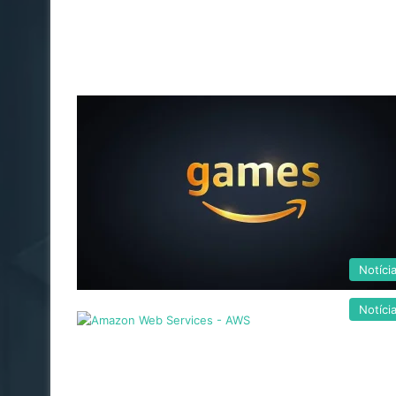
Notíci
Notíci