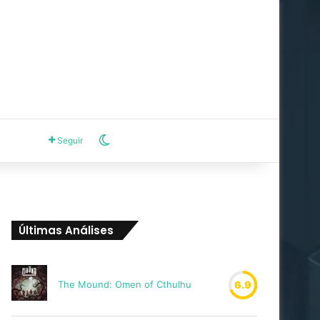
Switch skin
Seguir
Últimas Análises
The Mound: Omen of Cthulhu
6.9