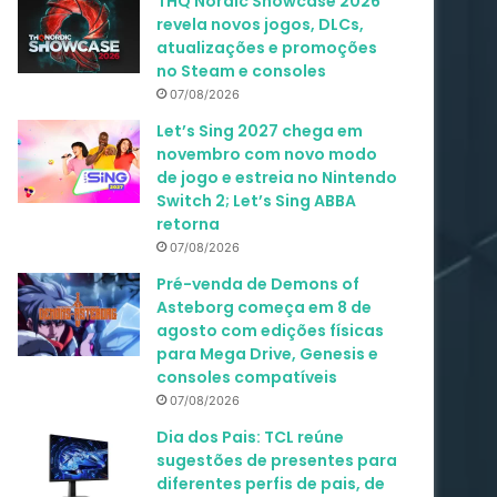
THQ Nordic Showcase 2026
revela novos jogos, DLCs,
atualizações e promoções
no Steam e consoles
07/08/2026
Let’s Sing 2027 chega em
novembro com novo modo
de jogo e estreia no Nintendo
Switch 2; Let’s Sing ABBA
retorna
07/08/2026
Pré-venda de Demons of
Asteborg começa em 8 de
agosto com edições físicas
para Mega Drive, Genesis e
consoles compatíveis
07/08/2026
Dia dos Pais: TCL reúne
sugestões de presentes para
diferentes perfis de pais, de