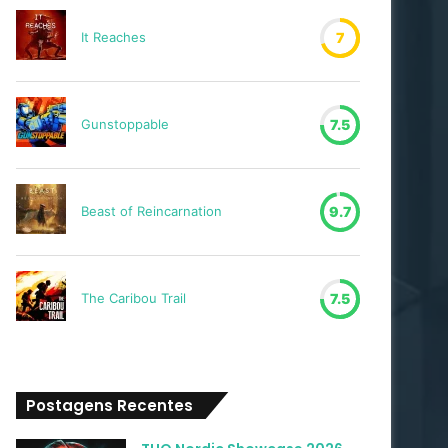
It Reaches
7
Gunstoppable
7.5
Beast of Reincarnation
9.7
The Caribou Trail
7.5
Postagens Recentes