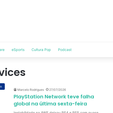
are
eSports
Cultura Pop
Podcast
vices
on
Marcelo Rodrigues
27/07/2026
PlayStation Network teve falha
global na última sexta-feira
Instabilidade na AWS deixou PS4 e PS5 com quase