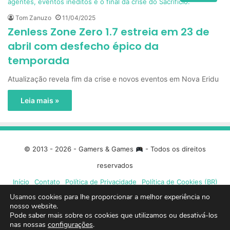
Tom Zanuzo
11/04/2025
Zenless Zone Zero 1.7 estreia em 23 de
abril com desfecho épico da
temporada
Atualização revela fim da crise e novos eventos em Nova Eridu
Leia mais »
© 2013 - 2026 - Gamers & Games
- Todos os direitos
reservados
Início
Contato
Política de Privacidade
Política de Cookies (BR)
Usamos cookies para lhe proporcionar a melhor experiência no
nosso website.
Facebook
X
Linkedin
YouTube
Instagram
Spotify
Mixcloud
Twit
Pode saber mais sobre os cookies que utilizamos ou desativá-los
nas nossas
configurações
.