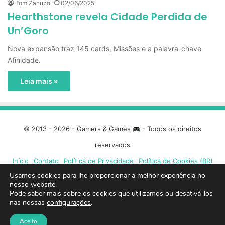
Tom Zanuzo
02/06/2025
Hearthstone revela Cidade Perdida de
Un’Goro
Nova expansão traz 145 cards, Missões e a palavra-chave
Afinidade.
Leia mais »
© 2013 - 2026 - Gamers & Games
- Todos os direitos
reservados
Início
Contato
Política de Privacidade
Política de Cookies (BR)
Usamos cookies para lhe proporcionar a melhor experiência no
nosso website.
Facebook
X
Linkedin
YouTube
Instagram
Spotify
Mixcloud
Twit
Pode saber mais sobre os cookies que utilizamos ou desativá-los
nas nossas
configurações
.
TikTok
Google
Blue
Aceito