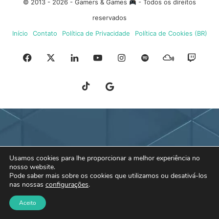
© 2013 - 2026 - Gamers & Games
- Todos os direitos
reservados
Início
Contato
Política de Privacidade
Política de Cookies (BR)
Facebook
X
Linkedin
YouTube
Instagram
Spotify
Mixcloud
Twit
TikTok
Google
Blue
News
Sky
Usamos cookies para lhe proporcionar a melhor experiência no
nosso website.
Pode saber mais sobre os cookies que utilizamos ou desativá-los
nas nossas
configurações
.
Aceito