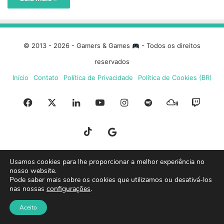
© 2013 - 2026 - Gamers & Games
- Todos os direitos
reservados
Início
Contato
Política de Privacidade
Política de Cookies (BR)
Facebook
X
Linkedin
YouTube
Instagram
Spotify
Mixcloud
Twit
TikTok
Google
Blue
News
Sky
Usamos cookies para lhe proporcionar a melhor experiência no
nosso website.
Pode saber mais sobre os cookies que utilizamos ou desativá-los
nas nossas
configurações
.
Aceito