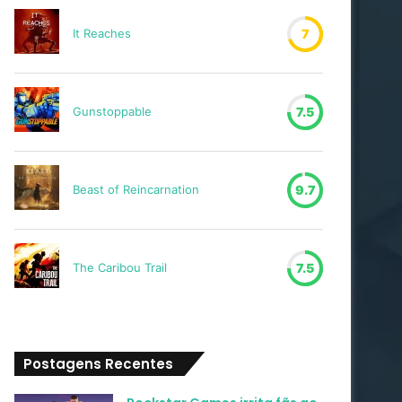
It Reaches
7
Gunstoppable
7.5
Beast of Reincarnation
9.7
The Caribou Trail
7.5
Postagens Recentes