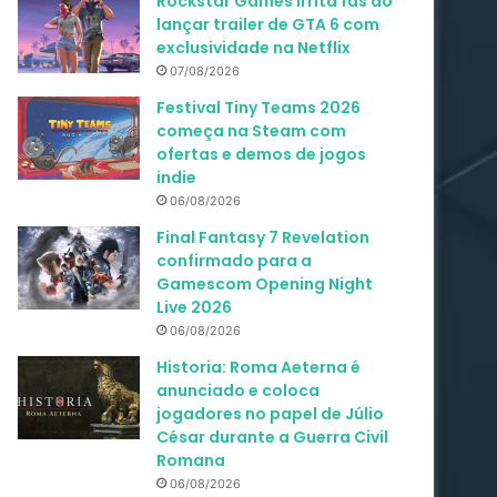
Rockstar Games irrita fãs ao
lançar trailer de GTA 6 com
exclusividade na Netflix
07/08/2026
Festival Tiny Teams 2026
começa na Steam com
ofertas e demos de jogos
indie
06/08/2026
Final Fantasy 7 Revelation
confirmado para a
Gamescom Opening Night
Live 2026
06/08/2026
Historia: Roma Aeterna é
anunciado e coloca
jogadores no papel de Júlio
César durante a Guerra Civil
Romana
06/08/2026