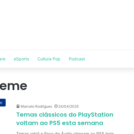
are
eSports
Cultura Pop
Podcast
heme
on
Marcelo Rodrigues
24/04/2025
Temas clássicos do PlayStation
voltam ao PS5 esta semana
Temas retrô e Foco de Áudio chegam ao PS5 hoje.