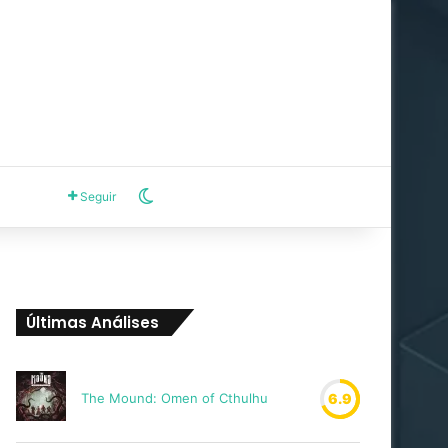
Switch skin
Seguir
Últimas Análises
The Mound: Omen of Cthulhu
6.9