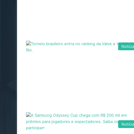
Notíci
Notíci