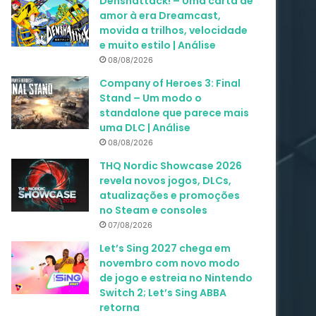
Denshattack! – Uma carta de
amor à era Dreamcast,
movida a trilhos, velocidade
e muito estilo | Análise
08/08/2026
Company of Heroes 3: Final
Stand – Um modo o
standalone que parece mais
uma DLC | Análise
08/08/2026
THQ Nordic Showcase 2026
revela novos jogos, DLCs,
atualizações e promoções
no Steam e consoles
07/08/2026
Let’s Sing 2027 chega em
novembro com novo modo
de jogo e estreia no Nintendo
Switch 2; Let’s Sing ABBA
retorna