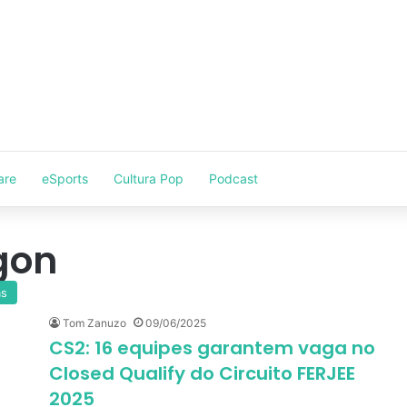
are
eSports
Cultura Pop
Podcast
gon
as
Tom Zanuzo
09/06/2025
CS2: 16 equipes garantem vaga no
Closed Qualify do Circuito FERJEE
2025