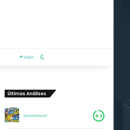
Switch skin
Seguir
Últimas Análises
Denshattack!
9.3