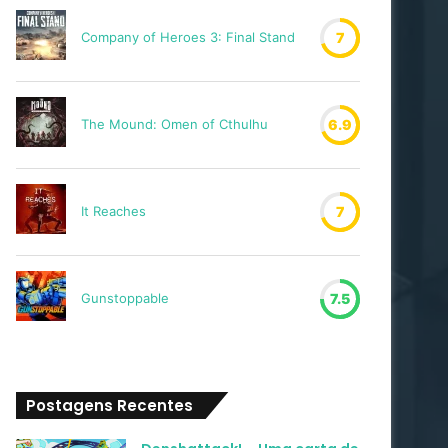
Company of Heroes 3: Final Stand
7
The Mound: Omen of Cthulhu
6.9
It Reaches
7
Gunstoppable
7.5
Postagens Recentes