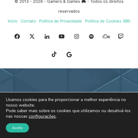
© 2013 - 2026 - Gamers & Games
- Todos os direitos
reservados
Início
Contato
Política de Privacidade
Política de Cookies (BR)
Facebook
X
Linkedin
YouTube
Instagram
Spotify
Mixcloud
Twit
TikTok
Google
Blue
News
Sky
Usamos cookies para lhe proporcionar a melhor experiência no
nosso website.
Pode saber mais sobre os cookies que utilizamos ou desativá-los
nas nossas
configurações
.
Aceito