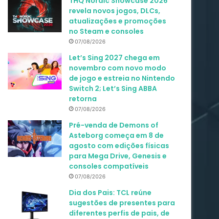
THQ Nordic Showcase 2026
revela novos jogos, DLCs,
atualizações e promoções
no Steam e consoles
07/08/2026
Let’s Sing 2027 chega em
novembro com novo modo
de jogo e estreia no Nintendo
Switch 2; Let’s Sing ABBA
retorna
07/08/2026
Pré-venda de Demons of
Asteborg começa em 8 de
agosto com edições físicas
para Mega Drive, Genesis e
consoles compatíveis
07/08/2026
Dia dos Pais: TCL reúne
sugestões de presentes para
diferentes perfis de pais, de