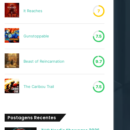
It Reaches
7
Gunstoppable
7.5
Beast of Reincarnation
9.7
The Caribou Trail
7.5
Postagens Recentes