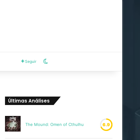
Switch skin
Seguir
Últimas Análises
The Mound: Omen of Cthulhu
6.9