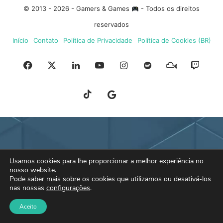
© 2013 - 2026 - Gamers & Games
- Todos os direitos
reservados
Início
Contato
Política de Privacidade
Política de Cookies (BR)
Facebook
X
Linkedin
YouTube
Instagram
Spotify
Mixcloud
Twit
TikTok
Google
Blue
News
Sky
Usamos cookies para lhe proporcionar a melhor experiência no
nosso website.
Pode saber mais sobre os cookies que utilizamos ou desativá-los
nas nossas
configurações
.
Aceito