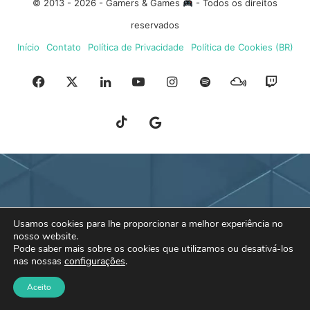
© 2013 - 2026 - Gamers & Games
- Todos os direitos
reservados
Início
Contato
Política de Privacidade
Política de Cookies (BR)
Facebook
X
Linkedin
YouTube
Instagram
Spotify
Mixcloud
Twit
TikTok
Google
Blue
News
Sky
Usamos cookies para lhe proporcionar a melhor experiência no
nosso website.
Pode saber mais sobre os cookies que utilizamos ou desativá-los
nas nossas
configurações
.
Aceito