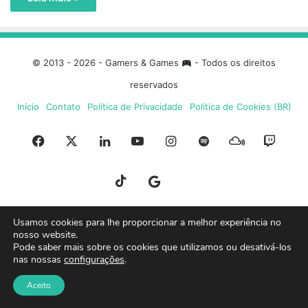
© 2013 - 2026 - Gamers & Games
- Todos os direitos
reservados
Início
Contato
Política de Privacidade
Política de Cookies (BR)
Facebook
X
Linkedin
YouTube
Instagram
Spotify
Mixcloud
Twit
TikTok
Google
Blue
News
Sky
Usamos cookies para lhe proporcionar a melhor experiência no
nosso website.
Pode saber mais sobre os cookies que utilizamos ou desativá-los
nas nossas
configurações
.
Aceito