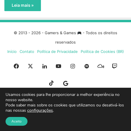
Leia mais »
© 2013 - 2026 - Gamers & Games
- Todos os direitos
reservados
Início
Contato
Política de Privacidade
Política de Cookies (BR)
Facebook
X
Linkedin
YouTube
Instagram
Spotify
Mixcloud
Twit
TikTok
Google
Blue
Usamos cookies para lhe proporcionar a melhor experiência no
News
Sky
nosso website.
Pode saber mais sobre os cookies que utilizamos ou desativá-los
nas nossas
configurações
.
Aceito