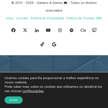
© 2013 - 2026 - Gamers & Games
- Todos os direitos
reservados
Início
Contato
Política de Privacidade
Política de Cookies (BR)
Facebook
X
Linkedin
YouTube
Instagram
Spotify
Mixcloud
Twit
TikTok
Google
Blue
News
Sky
Usamos cookies para lhe proporcionar a melhor experiência no
nosso website.
Pode saber mais sobre os cookies que utilizamos ou desativá-los
nas nossas
configurações
.
Aceito