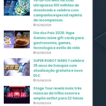
Yu-Gi-Oh! MASTER DUEL
ultrapassa 100 milhões de
downloads e celebra com
campanha especial repleta
de recompensas
05/08/2026
Dia dos Pais 2026: Hype
Games reúne gift cards para
gastronomia, games,
tecnologia e estilo de vida
05/08/2026
SUPER ROBOT WARS Y celebra
35 anos da franquia com
atualização gratuita e novo
DLC
05/08/2026
Stage Tour revela mais três
músicas da trilha sonora e
amplia setlist para 22 faixas
05/08/2026