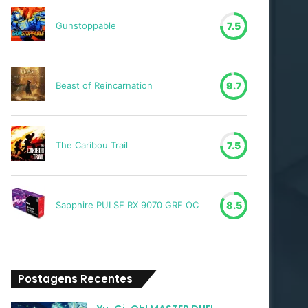
Gunstoppable
7.5
Beast of Reincarnation
9.7
The Caribou Trail
7.5
Sapphire PULSE RX 9070 GRE OC
8.5
Postagens Recentes