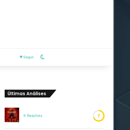
Switch skin
Seguir
Últimas Análises
It Reaches
7