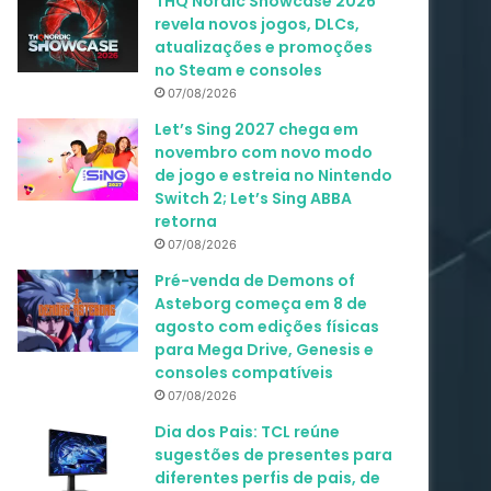
THQ Nordic Showcase 2026
revela novos jogos, DLCs,
atualizações e promoções
no Steam e consoles
07/08/2026
Let’s Sing 2027 chega em
novembro com novo modo
de jogo e estreia no Nintendo
Switch 2; Let’s Sing ABBA
retorna
07/08/2026
Pré-venda de Demons of
Asteborg começa em 8 de
agosto com edições físicas
para Mega Drive, Genesis e
consoles compatíveis
07/08/2026
Dia dos Pais: TCL reúne
sugestões de presentes para
diferentes perfis de pais, de