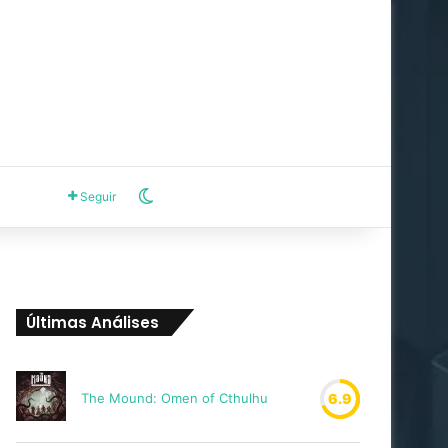
Switch skin
Seguir
Últimas Análises
The Mound: Omen of Cthulhu
6.9