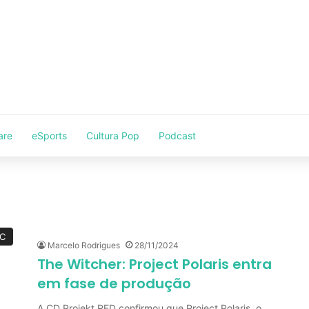
are
eSports
Cultura Pop
Podcast
C
Marcelo Rodrigues
28/11/2024
The Witcher: Project Polaris entra
em fase de produção
A CD Projekt RED confirmou que Project Polaris, o