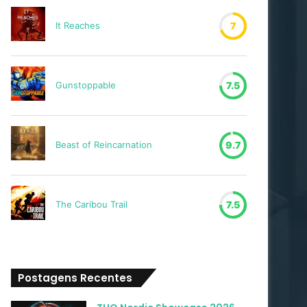
It Reaches
7
Gunstoppable
7.5
Beast of Reincarnation
9.7
The Caribou Trail
7.5
Postagens Recentes