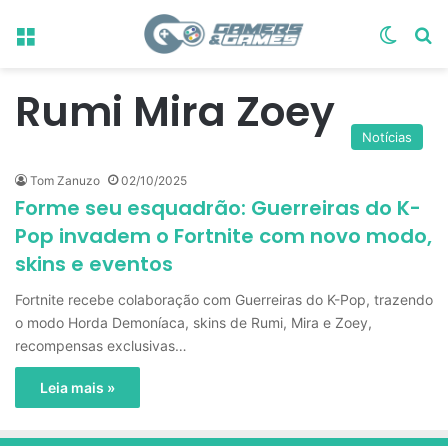
Menu
Switch
Pr
Rumi Mira Zoey
Notícias
Tom Zanuzo
02/10/2025
Forme seu esquadrão: Guerreiras do K-
Pop invadem o Fortnite com novo modo,
skins e eventos
Fortnite recebe colaboração com Guerreiras do K-Pop, trazendo
o modo Horda Demoníaca, skins de Rumi, Mira e Zoey,
recompensas exclusivas…
Leia mais »