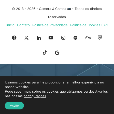
© 2013 - 2026 - Gamers & Games
- Todos os direitos
reservados
Início
Contato
Política de Privacidade
Política de Cookies (BR)
Facebook
X
Linkedin
YouTube
Instagram
Spotify
Mixcloud
Twit
TikTok
Google
Blue
News
Sky
Usamos cookies para lhe proporcionar a melhor experiência no
nosso website.
Pode saber mais sobre os cookies que utilizamos ou desativá-los
nas nossas
configurações
.
Aceito