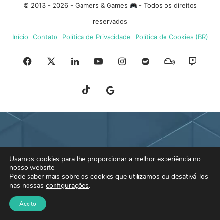
© 2013 - 2026 - Gamers & Games
- Todos os direitos
reservados
Início
Contato
Política de Privacidade
Política de Cookies (BR)
Facebook
X
Linkedin
YouTube
Instagram
Spotify
Mixcloud
Twit
TikTok
Google
Blue
News
Sky
Usamos cookies para lhe proporcionar a melhor experiência no
nosso website.
Pode saber mais sobre os cookies que utilizamos ou desativá-los
nas nossas
configurações
.
Aceito