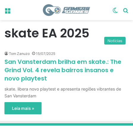
Menu
Switch
Pr
skate EA 2025
Notícias
Tom Zanuzo
15/07/2025
San Vansterdam brilha em skate.: The
Grind Vol. 4 revela bairros insanos e
novo playtest
skate. libera novo playtest e apresenta regiões vibrantes de
San Vansterdam
Leia mais »