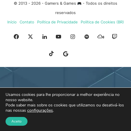
© 2013 - 2026 - Gamers & Games
- Todos os direitos
reservados
Início
Contato
Política de Privacidade
Política de Cookies (BR)
Facebook
X
Linkedin
YouTube
Instagram
Spotify
Mixcloud
Twit
TikTok
Google
Blue
News
Sky
Usamos cookies para lhe proporcionar a melhor experiência no
nosso website.
Pode saber mais sobre os cookies que utilizamos ou desativá-los
nas nossas
configurações
.
Aceito