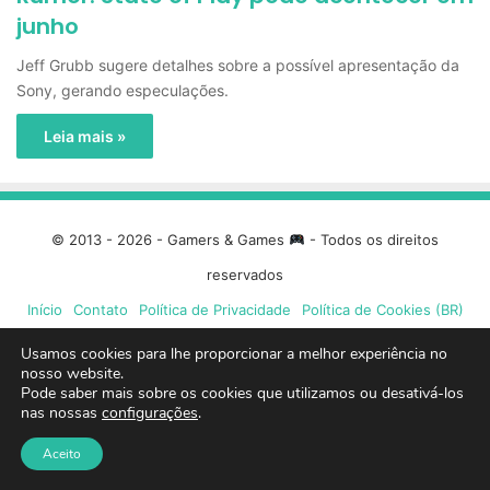
junho
Jeff Grubb sugere detalhes sobre a possível apresentação da
Sony, gerando especulações.
Leia mais »
© 2013 - 2026 - Gamers & Games
- Todos os direitos
reservados
Início
Contato
Política de Privacidade
Política de Cookies (BR)
Usamos cookies para lhe proporcionar a melhor experiência no
Facebook
X
Linkedin
YouTube
Instagram
Spotify
Mixcloud
Twit
nosso website.
Pode saber mais sobre os cookies que utilizamos ou desativá-los
nas nossas
configurações
.
TikTok
Google
Blue
Aceito
News
Sky