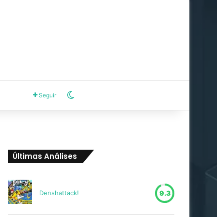
Switch skin
Seguir
Últimas Análises
Denshattack!
9.3