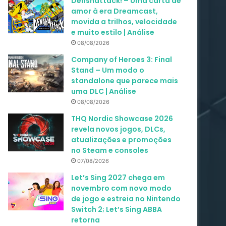
Denshattack! – Uma carta de
amor à era Dreamcast,
movida a trilhos, velocidade
e muito estilo | Análise
08/08/2026
Company of Heroes 3: Final
Stand – Um modo o
standalone que parece mais
uma DLC | Análise
08/08/2026
THQ Nordic Showcase 2026
revela novos jogos, DLCs,
atualizações e promoções
no Steam e consoles
07/08/2026
Let’s Sing 2027 chega em
novembro com novo modo
de jogo e estreia no Nintendo
Switch 2; Let’s Sing ABBA
retorna