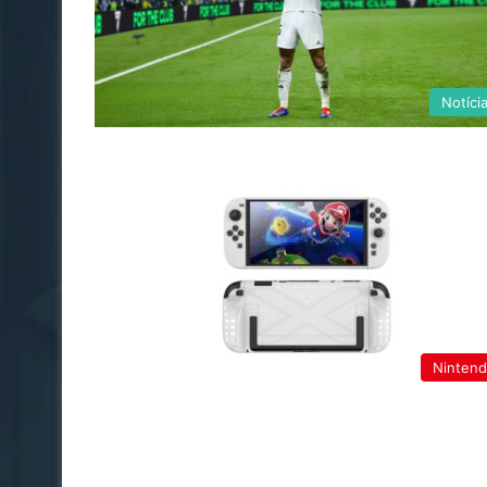
Notíci
Ninten