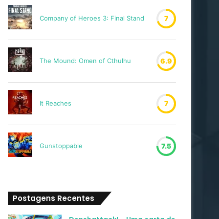
Company of Heroes 3: Final Stand
7
The Mound: Omen of Cthulhu
6.9
It Reaches
7
Gunstoppable
7.5
Postagens Recentes