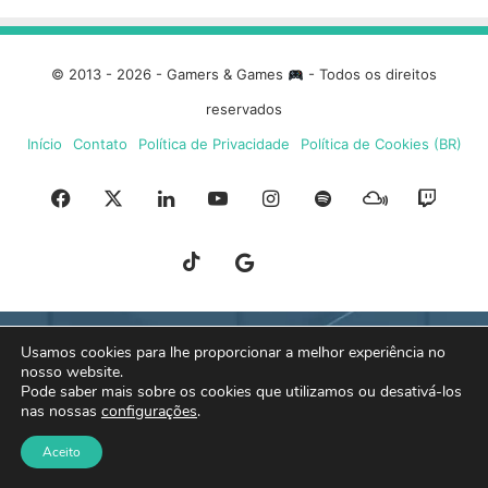
© 2013 - 2026 - Gamers & Games
- Todos os direitos
reservados
Início
Contato
Política de Privacidade
Política de Cookies (BR)
Facebook
X
Linkedin
YouTube
Instagram
Spotify
Mixcloud
Twit
TikTok
Google
Blue
News
Sky
Usamos cookies para lhe proporcionar a melhor experiência no
nosso website.
Pode saber mais sobre os cookies que utilizamos ou desativá-los
nas nossas
configurações
.
Aceito