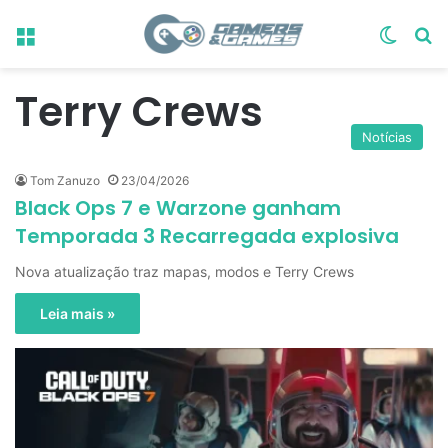
Menu
Switch
Pr
Terry Crews
Notícias
Tom Zanuzo
23/04/2026
Black Ops 7 e Warzone ganham
Temporada 3 Recarregada explosiva
Nova atualização traz mapas, modos e Terry Crews
Leia mais »