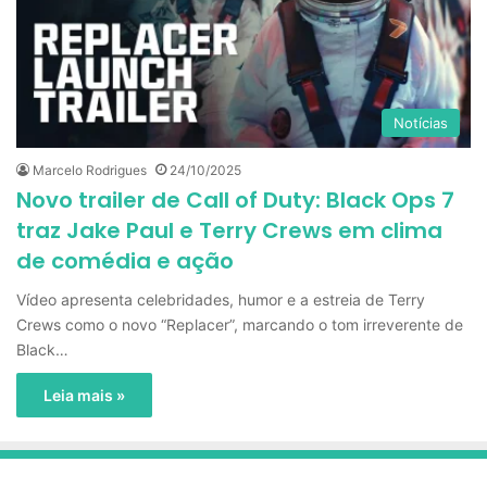
Notícias
Marcelo Rodrigues
24/10/2025
Novo trailer de Call of Duty: Black Ops 7
traz Jake Paul e Terry Crews em clima
de comédia e ação
Vídeo apresenta celebridades, humor e a estreia de Terry
Crews como o novo “Replacer”, marcando o tom irreverente de
Black…
Leia mais »