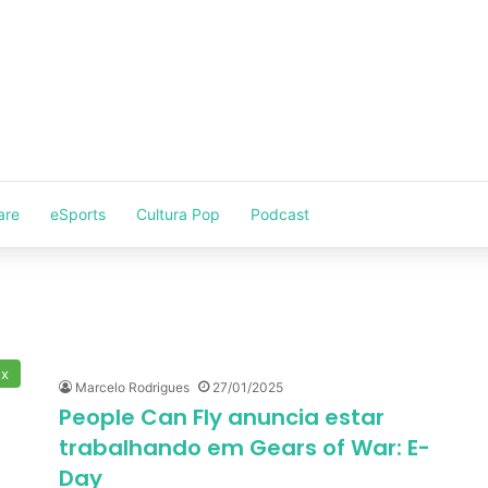
are
eSports
Cultura Pop
Podcast
ox
Marcelo Rodrigues
27/01/2025
People Can Fly anuncia estar
trabalhando em Gears of War: E-
Day