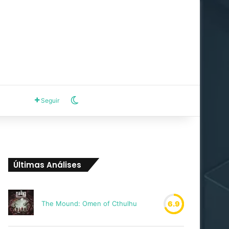
Switch skin
Seguir
Últimas Análises
The Mound: Omen of Cthulhu
6.9