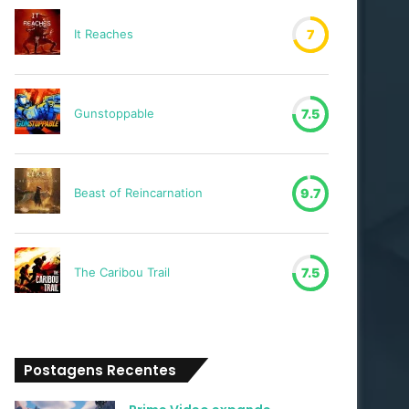
It Reaches
7
Gunstoppable
7.5
Beast of Reincarnation
9.7
The Caribou Trail
7.5
Postagens Recentes