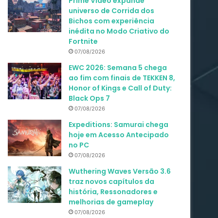
Prime Video expande
universo de Corrida dos
Bichos com experiência
inédita no Modo Criativo do
Fortnite
07/08/2026
EWC 2026: Semana 5 chega
ao fim com finais de TEKKEN 8,
Honor of Kings e Call of Duty:
Black Ops 7
07/08/2026
Expeditions: Samurai chega
hoje em Acesso Antecipado
no PC
07/08/2026
Wuthering Waves Versão 3.6
traz novos capítulos da
história, Ressonadores e
melhorias de gameplay
07/08/2026