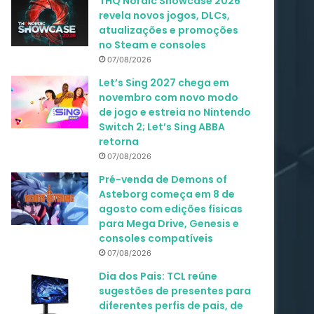
THQ Nordic Showcase 2026
revela novos jogos, DLCs,
atualizações e promoções
no Steam e consoles
07/08/2026
Let’s Sing 2027 chega em
novembro com novo modo
de jogo e estreia no Nintendo
Switch 2; Let’s Sing ABBA
retorna
07/08/2026
Pré-venda de Demons of
Asteborg começa em 8 de
agosto com edições físicas
para Mega Drive, Genesis e
consoles compatíveis
07/08/2026
Dia dos Pais: TCL reúne
sugestões de presentes para
diferentes perfis de pais, de