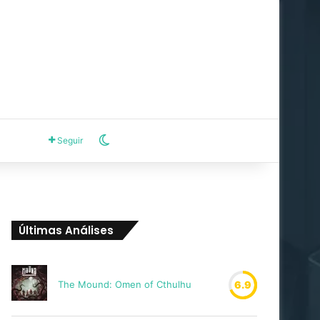
Switch skin
Seguir
Últimas Análises
The Mound: Omen of Cthulhu
6.9