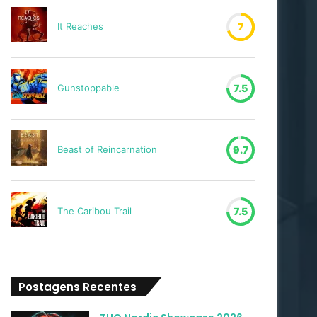
It Reaches
7
Gunstoppable
7.5
Beast of Reincarnation
9.7
The Caribou Trail
7.5
Postagens Recentes