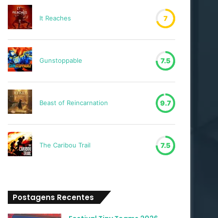
It Reaches
7
Gunstoppable
7.5
Beast of Reincarnation
9.7
The Caribou Trail
7.5
Postagens Recentes