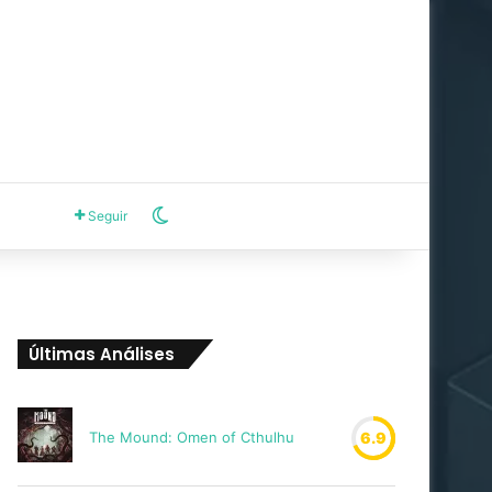
Switch skin
Seguir
Últimas Análises
The Mound: Omen of Cthulhu
6.9