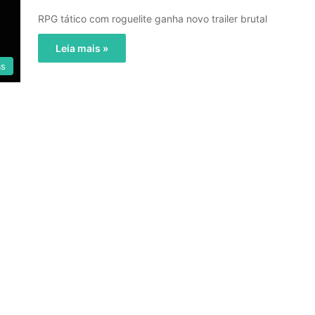
RPG tático com roguelite ganha novo trailer brutal
Leia mais »
as