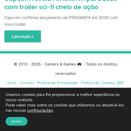
com trailer sci-fi cheio de ação
Capcom confirma lançamento de PRAGMATA em 2026 com
novo trailer
Leia mais »
© 2013 - 2026 - Gamers & Games
- Todos os direitos
reservados
Início
Contato
Política de Privacidade
Política de Cookies (BR)
Usamos cookies para lhe proporcionar a melhor experiência no
Facebook
X
Linkedin
YouTube
Instagram
Spotify
Mixcloud
Twit
nosso website.
Pode saber mais sobre os cookies que utilizamos ou desativá-los
nas nossas
configurações
.
TikTok
Google
Blue
Aceito
News
Sky