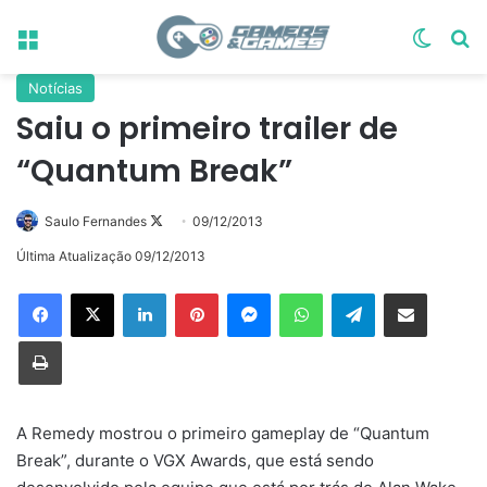
Menu
Switch
Pr
Notícias
Saiu o primeiro trailer de
“Quantum Break”
Follow
Saulo Fernandes
09/12/2013
on
Última Atualização 09/12/2013
X
Linkedin
Pinterest
Messenger
WhatsApp
Telegram
Compartilhar via e-mail
Imprimir
A Remedy mostrou o primeiro gameplay de “Quantum
Break”, durante o VGX Awards, que está sendo