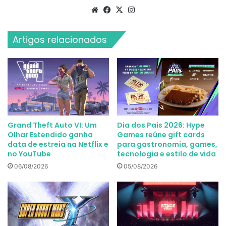
Website
Facebook
X
Instagram
Artigos relacionados
Grand Theft Auto VI: Um
Dia dos Pais 2026: Hype
Olhar Estendido ganha
Games reúne gift cards
data de estreia na Netflix e
para gastronomia, games,
no YouTube
tecnologia e estilo de vida
06/08/2026
05/08/2026