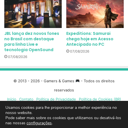
JBL lança dez novos fones
Expeditions: Samurai
no Brasil com destaque
chega hoje em Acesso
para linha Live e
Antecipado no PC
tecnologia OpenSound
07/08/2026
07/08/2026
© 2013 - 2026 - Gamers & Games
- Todos os direitos
reservados
Início
Contato
Política de Privacidade
Política de Cookies (BR)
Usamos cookies para lhe proporcionar a melhor experiência no
Facebook
X
Linkedin
YouTube
Instagram
Spotify
Mixcloud
Twit
nosso website.
Pode saber mais sobre os cookies que utilizamos ou desativá-los
nas nossas
configurações
.