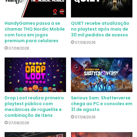
HandyGames passa a se
QUIET recebe atualização
chamar THQ Nordic Mobile
no playtest após mais de
com foco em jogos
30 mil pedidos de acesso
premium para celulares
07/08/2026
07/08/2026
Drop Loot realiza primeiro
Serious Sam: Shatterverse
playtest público com
chega ao PC e consoles em
mecânicas de roguelite e
31 de agosto
combinação de itens
07/08/2026
07/08/2026