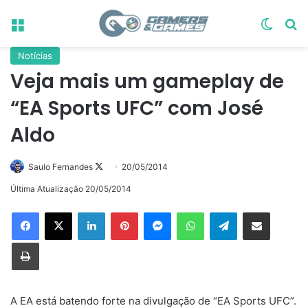
Menu
Switch
Pr
Notícias
Veja mais um gameplay de
“EA Sports UFC” com José
Aldo
Follow
Saulo Fernandes
20/05/2014
on
Última Atualização 20/05/2014
X
Linkedin
Pinterest
Messenger
WhatsApp
Telegram
Compartilhar via e-mail
Imprimir
A EA está batendo forte na divulgação de “EA Sports UFC”.