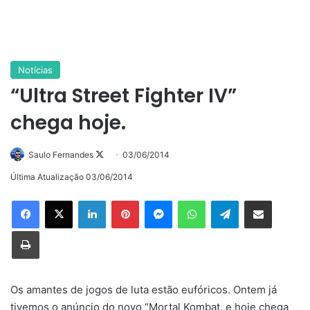
Notícias
“Ultra Street Fighter IV”
chega hoje.
Follow
Saulo Fernandes
03/06/2014
on
Última Atualização 03/06/2014
X
Linkedin
Pinterest
Messenger
WhatsApp
Telegram
Compartilhar via e-mail
Imprimir
Os amantes de jogos de luta estão eufóricos. Ontem já
tivemos o anúncio do novo “Mortal Kombat, e hoje chega