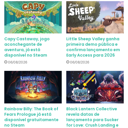
Capy Castaway, jogo
Little Sheep Valley ganha
aconchegante de
primeira demo pública e
aventura, já está
confirma lançamento em
disponível no Steam
Early Access para 2026
06/08/2026
06/08/2026
Rainbow Billy: The Book of
Black Lantern Collective
Fears Prologue já está
revela datas de
disponível gratuitamente
lançamento para Sucker
no Steam
for Love: Crush Landing e