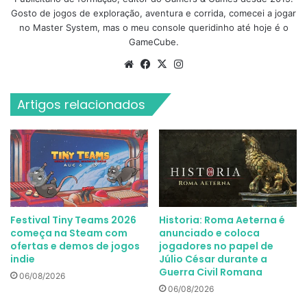
Gosto de jogos de exploração, aventura e corrida, comecei a jogar
no Master System, mas o meu console queridinho até hoje é o
GameCube.
Website
Facebook
X
Instagram
Artigos relacionados
Festival Tiny Teams 2026
Historia: Roma Aeterna é
começa na Steam com
anunciado e coloca
ofertas e demos de jogos
jogadores no papel de
indie
Júlio César durante a
Guerra Civil Romana
06/08/2026
06/08/2026