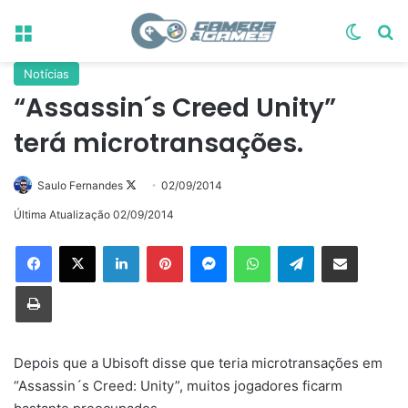
Menu
Switch
Pr
Notícias
“Assassin´s Creed Unity”
terá microtransações.
Follow
Saulo Fernandes
02/09/2014
on
Última Atualização 02/09/2014
X
Linkedin
Pinterest
Messenger
WhatsApp
Telegram
Compartilhar via e-mail
Imprimir
Depois que a Ubisoft disse que teria microtransações em
“Assassin´s Creed: Unity”, muitos jogadores ficarm