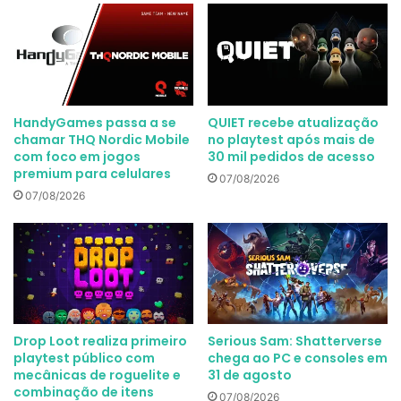
HandyGames passa a se
QUIET recebe atualização
chamar THQ Nordic Mobile
no playtest após mais de
com foco em jogos
30 mil pedidos de acesso
premium para celulares
07/08/2026
07/08/2026
Drop Loot realiza primeiro
Serious Sam: Shatterverse
playtest público com
chega ao PC e consoles em
mecânicas de roguelite e
31 de agosto
combinação de itens
07/08/2026