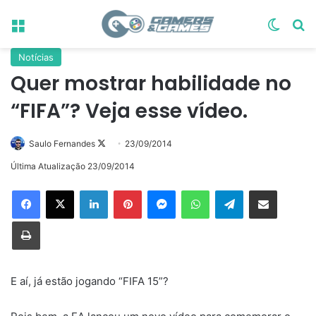
Menu
Switch
Pr
Notícias
Quer mostrar habilidade no
“FIFA”? Veja esse vídeo.
Follow
Saulo Fernandes
23/09/2014
on
Última Atualização 23/09/2014
X
Linkedin
Pinterest
Messenger
WhatsApp
Telegram
Compartilhar via e-mail
Imprimir
E aí, já estão jogando “FIFA 15”?