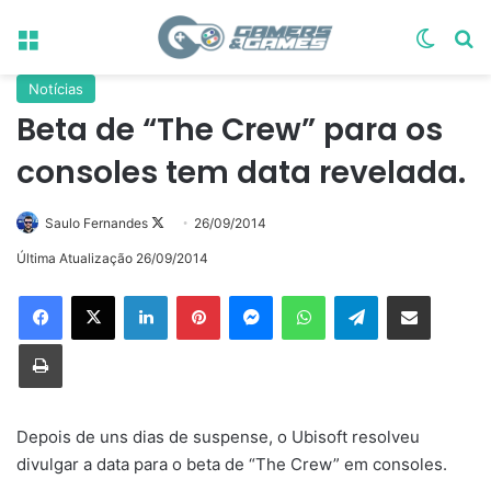
Menu
Switch
Pr
Notícias
Beta de “The Crew” para os
consoles tem data revelada.
Follow
Saulo Fernandes
26/09/2014
on
Última Atualização 26/09/2014
X
Linkedin
Pinterest
Messenger
WhatsApp
Telegram
Compartilhar via e-mail
Imprimir
Depois de uns dias de suspense, o Ubisoft resolveu
divulgar a data para o beta de “The Crew” em consoles.