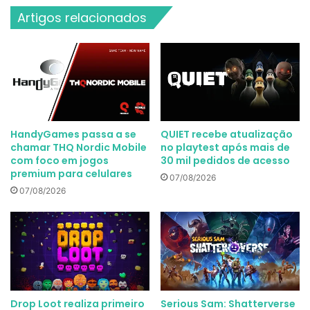
Artigos relacionados
HandyGames passa a se
QUIET recebe atualização
chamar THQ Nordic Mobile
no playtest após mais de
com foco em jogos
30 mil pedidos de acesso
premium para celulares
07/08/2026
07/08/2026
Drop Loot realiza primeiro
Serious Sam: Shatterverse