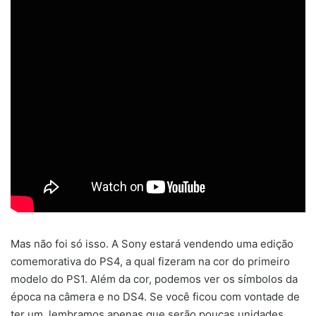
Mas não foi só isso. A Sony estará vendendo uma edição
comemorativa do PS4, a qual fizeram na cor do primeiro
modelo do PS1. Além da cor, podemos ver os símbolos da
época na câmera e no DS4. Se você ficou com vontade de
ter um, lembramos apenas que serão poucas unidades