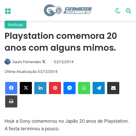
Menu
Switch
Pr
Notícias
Playstation comemora 20
anos com alguns mimos.
Follow
Saulo Fernandes
03/12/2014
on
Última Atualização 03/12/2014
X
Linkedin
Pinterest
Messenger
WhatsApp
Telegram
Compartilhar via e-mail
Imprimir
Hoje a Sony comemorou no Japão 20 anos de Playstation.
A festa terminou a pouco.