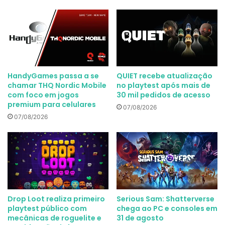
HandyGames passa a se
QUIET recebe atualização
chamar THQ Nordic Mobile
no playtest após mais de
com foco em jogos
30 mil pedidos de acesso
premium para celulares
07/08/2026
07/08/2026
Drop Loot realiza primeiro
Serious Sam: Shatterverse
playtest público com
chega ao PC e consoles em
mecânicas de roguelite e
31 de agosto