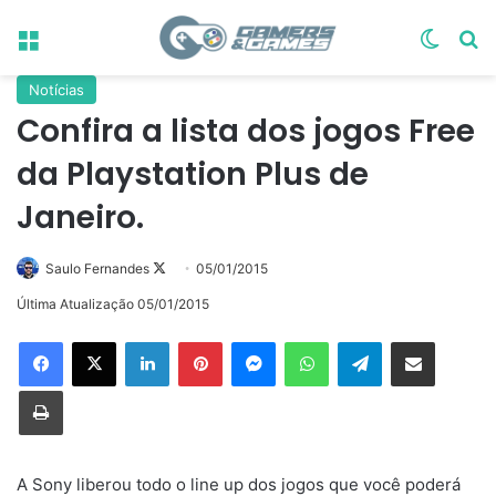
Menu
Switch
Pr
Notícias
Confira a lista dos jogos Free
da Playstation Plus de
Janeiro.
Follow
Saulo Fernandes
05/01/2015
on
Última Atualização 05/01/2015
X
Linkedin
Pinterest
Messenger
WhatsApp
Telegram
Compartilhar via e-mail
Imprimir
A Sony liberou todo o line up dos jogos que você poderá