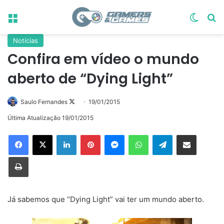
Menu
Switch
Pr
Notícias
Confira em vídeo o mundo
aberto de “Dying Light”
Follow
Saulo Fernandes
19/01/2015
on
Última Atualização 19/01/2015
X
Linkedin
Pinterest
Messenger
WhatsApp
Telegram
Compartilhar via e-mail
Imprimir
Já sabemos que “Dying Light” vai ter um mundo aberto.