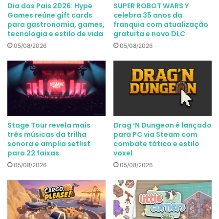
Dia dos Pais 2026: Hype
SUPER ROBOT WARS Y
Games reúne gift cards
celebra 35 anos da
para gastronomia, games,
franquia com atualização
tecnologia e estilo de vida
gratuita e novo DLC
05/08/2026
05/08/2026
Stage Tour revela mais
Drag ‘N Dungeon é lançado
três músicas da trilha
para PC via Steam com
sonora e amplia setlist
combate tático e estilo
para 22 faixas
voxel
05/08/2026
05/08/2026