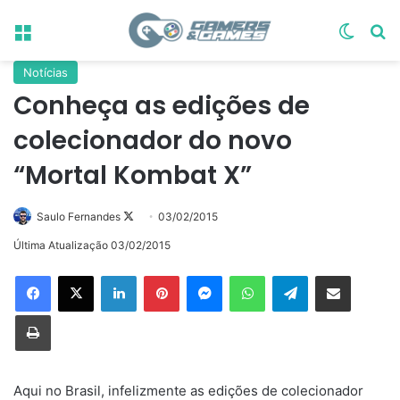
Menu
Switch
Pr
Notícias
Conheça as edições de
colecionador do novo
“Mortal Kombat X”
Follow
Saulo Fernandes
03/02/2015
on
Última Atualização 03/02/2015
X
Linkedin
Pinterest
Messenger
WhatsApp
Telegram
Compartilhar via e-mail
Imprimir
Aqui no Brasil, infelizmente as edições de colecionador