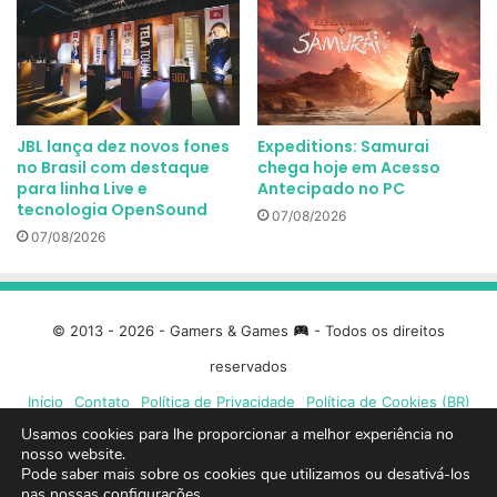
JBL lança dez novos fones
Expeditions: Samurai
no Brasil com destaque
chega hoje em Acesso
para linha Live e
Antecipado no PC
tecnologia OpenSound
07/08/2026
07/08/2026
© 2013 - 2026 - Gamers & Games
- Todos os direitos
reservados
Início
Contato
Política de Privacidade
Política de Cookies (BR)
Usamos cookies para lhe proporcionar a melhor experiência no
Facebook
X
Linkedin
YouTube
Instagram
Spotify
Mixcloud
Twit
nosso website.
Pode saber mais sobre os cookies que utilizamos ou desativá-los
nas nossas
configurações
.