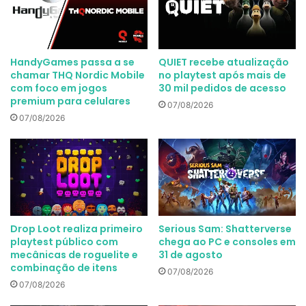
HandyGames passa a se
QUIET recebe atualização
chamar THQ Nordic Mobile
no playtest após mais de
com foco em jogos
30 mil pedidos de acesso
premium para celulares
07/08/2026
07/08/2026
Drop Loot realiza primeiro
Serious Sam: Shatterverse
playtest público com
chega ao PC e consoles em
mecânicas de roguelite e
31 de agosto
combinação de itens
07/08/2026
07/08/2026