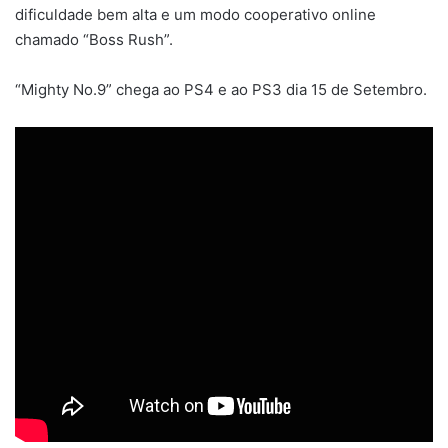
dificuldade bem alta e um modo cooperativo online
chamado “Boss Rush”.
“Mighty No.9” chega ao PS4 e ao PS3 dia 15 de Setembro.