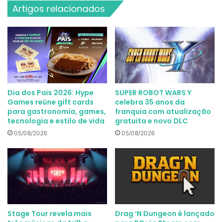
Artigos relacionados
Dia dos Pais 2026: Hype
SUPER ROBOT WARS Y
Games reúne gift cards
celebra 35 anos da
para gastronomia, games,
franquia com atualização
tecnologia e estilo de vida
gratuita e novo DLC
05/08/2026
05/08/2026
Stage Tour revela mais
Drag ‘N Dungeon é lançado