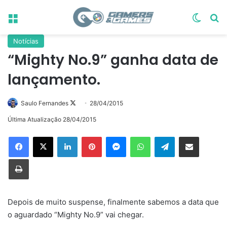
Menu
Switch
Pr
Notícias
“Mighty No.9” ganha data de
lançamento.
Follow
Saulo Fernandes
28/04/2015
on
Última Atualização 28/04/2015
X
Linkedin
Pinterest
Messenger
WhatsApp
Telegram
Compartilhar via e-mail
Imprimir
Depois de muito suspense, finalmente sabemos a data que
o aguardado “Mighty No.9” vai chegar.