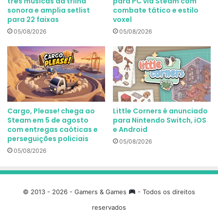
três músicas da trilha
para PC via Steam com
sonora e amplia setlist
combate tático e estilo
para 22 faixas
voxel
05/08/2026
05/08/2026
Cargo, Please! chega ao
Little Corners é anunciado
Steam em 5 de agosto
para Nintendo Switch, iOS
com entregas caóticas e
e Android
perseguições policiais
05/08/2026
05/08/2026
© 2013 - 2026 - Gamers & Games
- Todos os direitos
reservados