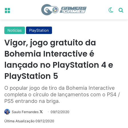
Menu
Switch
Pr
Notícias
PlayStation
Vigor, jogo gratuito da
Bohemia Interactive é
lançado no PlayStation 4 e
PlayStation 5
O popular jogo de tiro da Bohemia Interactive
completa o círculo de lançamentos com o PS4 /
PS5 entrando na briga.
Follow
Saulo Fernandes
09/12/2020
on
Última Atualização 09/12/2020
X