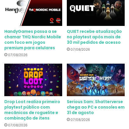
HandyGames passa a se
QUIET recebe atualização
chamar THQ Nordic Mobile
no playtest após mais de
com foco em jogos
30 mil pedidos de acesso
premium para celulares
07/08/2026
07/08/2026
Drop Loot realiza primeiro
Serious Sam: Shatterverse
playtest público com
chega ao PC e consoles em
mecânicas de roguelite e
31 de agosto
combinação de itens
07/08/2026
07/08/2026