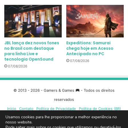
JBL lança dez novos fones
Expeditions: Samurai
no Brasil com destaque
chega hoje em Acesso
para linha Live e
Antecipado no PC
tecnologia OpenSound
07/08/2026
07/08/2026
© 2013 - 2026 - Gamers & Games
- Todos os direitos
reservados
Início
Contato
Política de Privacidade
Política de Cookies (BR)
Usamos cookies para lhe proporcionar a melhor experiência no
Facebook
X
Linkedin
YouTube
Instagram
Spotify
Mixcloud
Twit
nosso website.
Pode saber mais sobre os cookies que utilizamos ou desativá-los