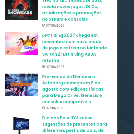
THQ Nordic Showcase 2026
revela novos jogos, DLCs,
atualizações e promoções
no Steam e consoles
07/08/2026
Let’s Sing 2027 chega em
novembro com novo modo
de jogo e estreia no Nintendo
Switch 2; Let’s Sing ABBA
retorna
07/08/2026
Pré-venda de Demons of
Asteborg começa em 8 de
agosto com edições físicas
para Mega Drive, Genesis e
consoles compatíveis
07/08/2026
Dia dos Pais: TCL reúne
sugestões de presentes para
diferentes perfis de pais, de