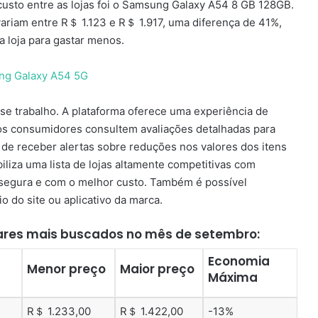
usto entre as lojas foi o Samsung Galaxy A54 8 GB 128GB.
variam entre R＄ 1.123 e R＄ 1.917, uma diferença de 41%,
a loja para gastar menos.
se trabalho. A plataforma oferece uma experiência de
 os consumidores consultem avaliações detalhadas para
de receber alertas sobre reduções nos valores dos itens
iliza uma lista de lojas altamente competitivas com
a segura e com o melhor custo. Também é possível
o do site ou aplicativo da marca.
ulares mais buscados no mês de setembro:
Economia
Menor preço
Maior preço
Máxima
R＄ 1.233,00
R＄ 1.422,00
-13%