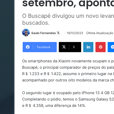
setembro, apont
O Buscapé divulgou um novo leva
buscados.
Follow
Saulo Fernandes
16/10/2023
Última Atualização
on
Linkedin
Pinte
X
Facebook
X
Os smartphones da Xiaomi novamente ocupam o po
Buscapé, o principal comparador de preços do país
R＄ 1.233 e R＄ 1.422, assume o primeiro lugar na 
acompanhado por outros oito modelos da marca chi
O segundo lugar é ocupado pelo iPhone 13 4 GB 
Completando o pódio, temos o Samsung Galaxy S2
e R＄ 4.358, uma diferença de 14%.