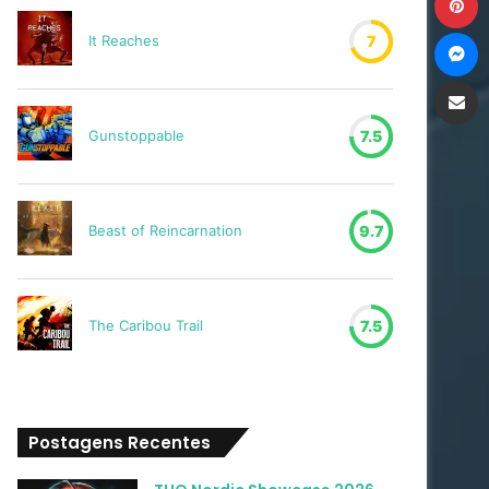
M
It Reaches
7
Compartilh
Gunstoppable
7.5
Beast of Reincarnation
9.7
The Caribou Trail
7.5
Postagens Recentes