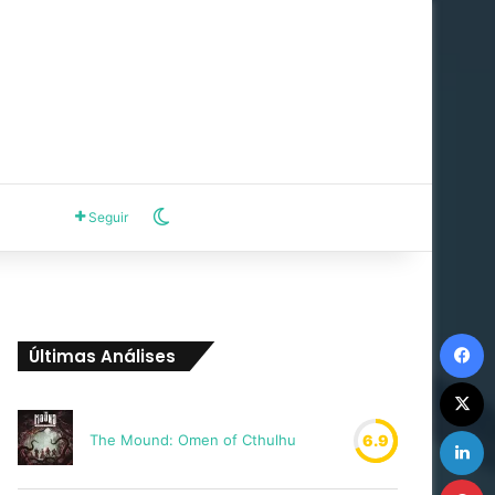
Switch skin
Seguir
F
Últimas Análises
X
L
The Mound: Omen of Cthulhu
6.9
P